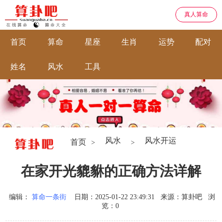
真人算命
首页
算命
星座
生肖
运势
配对
姓名
风水
工具
风水
风水开运
首页
>
>
在家开光貔貅的正确方法详解
编辑：
算命一条街
日期：2025-01-22 23:49:31
来源：算卦吧
浏
览：0