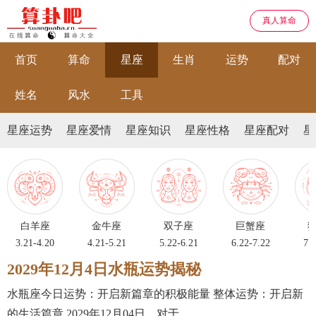
真人算命
首页
算命
星座
生肖
运势
配对
姓名
风水
工具
星座运势
星座爱情
星座知识
星座性格
星座配对
星
白羊座
金牛座
双子座
巨蟹座
3.21-4.20
4.21-5.21
5.22-6.21
6.22-7.22
7.2
2029年12月4日水瓶运势揭秘
水瓶座今日运势：开启新篇章的积极能量 整体运势：开启新
的生活篇章 2029年12月04日，对于...