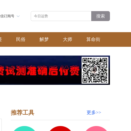
搜索
微信订阅号
签
民俗
解梦
大师
算命街
推荐工具
更多>>