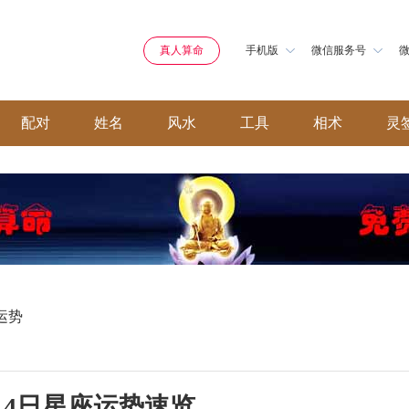
真人算命
手机版
微信服务号
配对
姓名
风水
工具
相术
灵
运势
2月4日星座运势速览