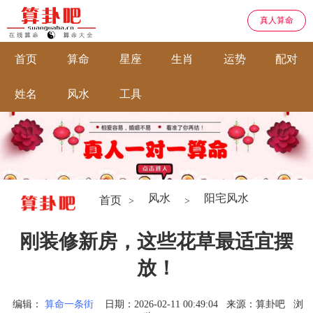
真人算命
首页
算命
星座
生肖
运势
配对
姓名
风水
工具
风水
阳宅风水
首页
>
>
刚装修新房，这些花草最适宜摆
放！
编辑：
算命一条街
日期：2026-02-11 00:49:04
来源：算卦吧
浏