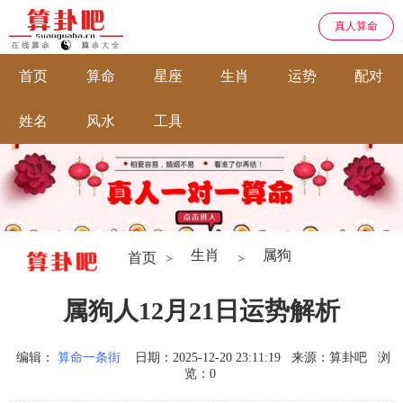
真人算命
首页
算命
星座
生肖
运势
配对
姓名
风水
工具
生肖
属狗
首页
>
>
属狗人12月21日运势解析
编辑：
算命一条街
日期：2025-12-20 23:11:19
来源：算卦吧
浏
览：0