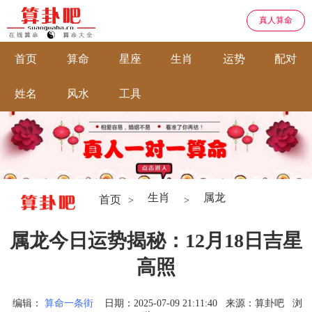
真人算命
首页
算命
星座
生肖
运势
配对
姓名
风水
工具
生肖
属龙
首页
>
>
属龙今日运势揭秘：12月18日吉星
高照
编辑：
算命一条街
日期：2025-07-09 21:11:40
来源：算卦吧
浏