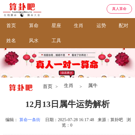
真人算命
首页
算命
星座
生肖
运势
配对
姓名
风水
工具
生肖
属牛
首页
>
>
12月13日属牛运势解析
编辑：
算命一条街
日期：2025-07-28 16:17:48
来源：算卦吧
浏
览：0