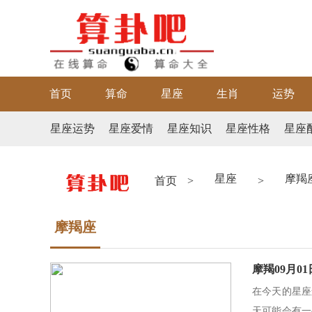
首页
算命
星座
生肖
运势
星座运势
星座爱情
星座知识
星座性格
星座
星座
摩羯
首页
>
>
摩羯座
摩羯09月0
在今天的星座
天可能会有一