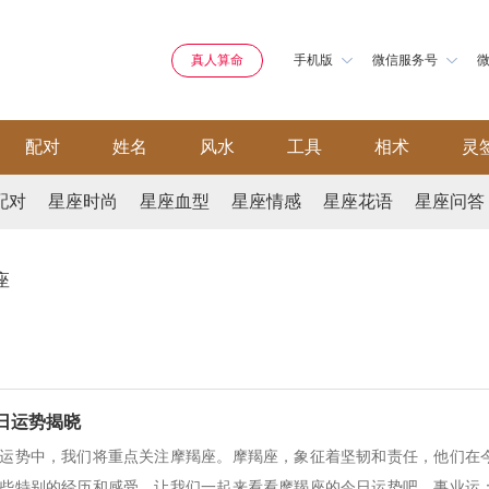
真人算命
手机版
微信服务号
配对
姓名
风水
工具
相术
灵
配对
星座时尚
星座血型
星座情感
星座花语
星座问答
座
1日运势揭晓
运势中，我们将重点关注摩羯座。摩羯座，象征着坚韧和责任，他们在
些特别的经历和感受。让我们一起来看看摩羯座的今日运势吧。事业运