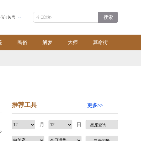
搜索
微信订阅号
签
民俗
解梦
大师
算命街
推荐工具
更多>>
月
日
今
：