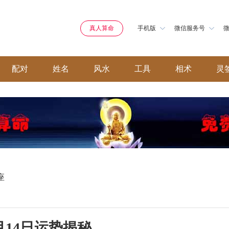
真人算命
手机版
微信服务号
配对
姓名
风水
工具
相术
灵
座
月14日运势揭秘