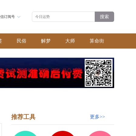
搜索
微信订阅号
签
民俗
解梦
大师
算命街
推荐工具
更多>>