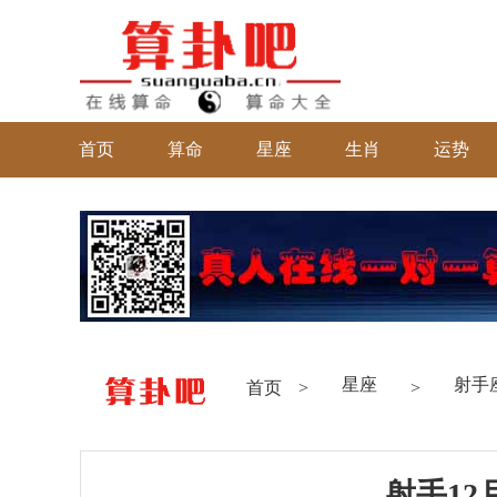
首页
算命
星座
生肖
运势
星座
射手
首页
>
>
射手12