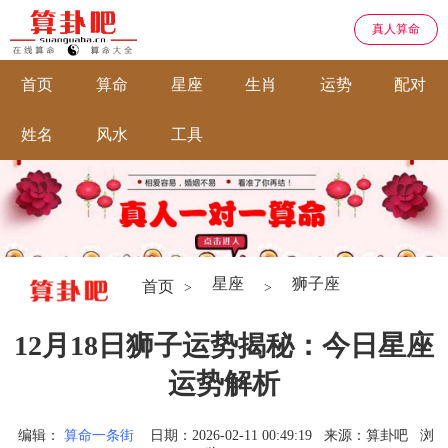
真人算命
首页
算命
星座
生肖
运势
配对
姓名
风水
工具
星座
狮子座
首页
>
>
12月18日狮子运势揭秘：今日星座
运势解析
编辑：
算命一条街
日期：2026-02-11 00:49:19
来源：算卦吧
浏