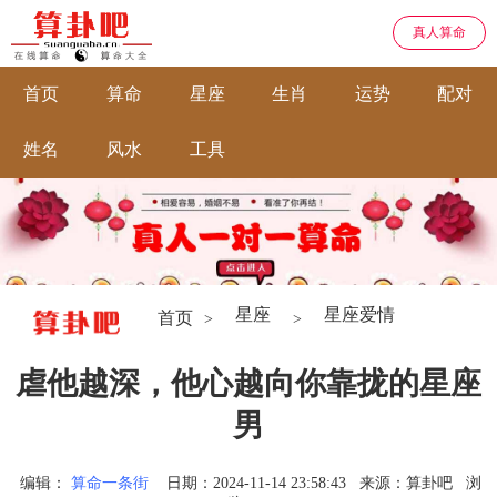
真人算命
首页
算命
星座
生肖
运势
配对
姓名
风水
工具
星座
星座爱情
首页
>
>
虐他越深，他心越向你靠拢的星座
男
编辑：
算命一条街
日期：2024-11-14 23:58:43
来源：算卦吧
浏