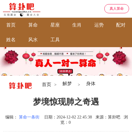
真人算命
首页
算命
星座
生肖
运势
配对
姓名
风水
工具
解梦
身体
首页
>
>
梦境惊现肺之奇遇
编辑：
算命一条街
日期：2024-12-02 22:45:38
来源：算卦吧
浏
览：0