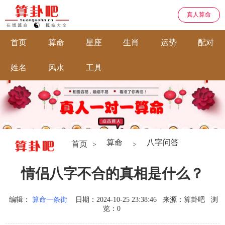
真人算命
首页
算命
星座
生肖
运势
配对
姓名
风水
工具
算命
八字问答
首页
>
>
情侣八字不合的真相是什么？
编辑：
算命一条街
日期：2024-10-25 23:38:46
来源：算卦吧
浏
览：0