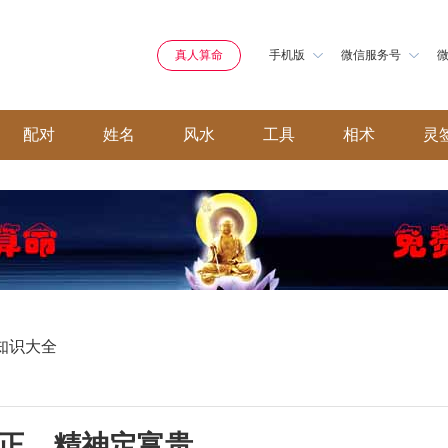
真人算命
手机版
微信服务号
配对
姓名
风水
工具
相术
灵
知识大全
正，精神定富贵