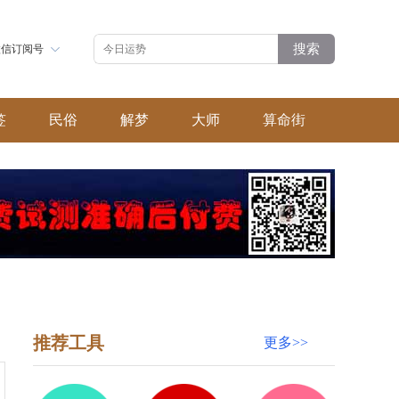
搜索
微信订阅号
签
民俗
解梦
大师
算命街
推荐工具
更多>>