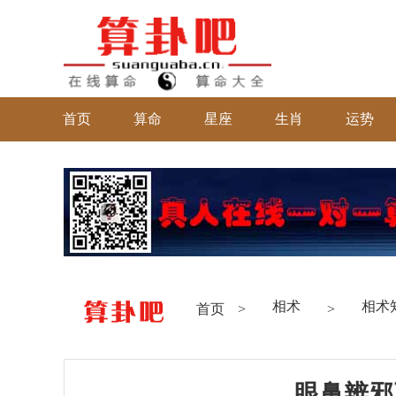
首页
算命
星座
生肖
运势
相术
相术
首页
>
>
眼鼻辨邪